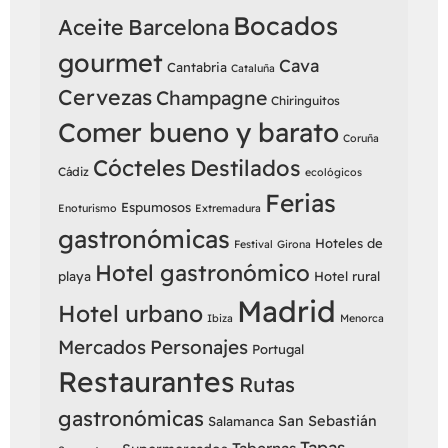
Bocados
Aceite
Barcelona
gourmet
Cava
Cantabria
Cataluña
Cervezas
Champagne
Chiringuitos
Comer bueno y barato
Coruña
Cócteles
Destilados
Cádiz
ecológicos
Ferias
Espumosos
Enoturismo
Extremadura
gastronómicas
Hoteles de
Festival
Girona
Hotel gastronómico
playa
Hotel rural
Madrid
Hotel urbano
Ibiza
Menorca
Mercados
Personajes
Portugal
Restaurantes
Rutas
gastronómicas
San Sebastián
Salamanca
Tapas