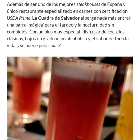
Además de ser uno de los mejores
steakhouses
de España y
único restaurante especializado en carnes con certificación
USDA Prime
,
La Cuadra de Salvador
alberga nada más entrar
una barra ‘mágica’ para el tardeo y la nocturnidad sin
complejos. Con un plus muy especial: disfrutar de cócteles
clásicos, bajos en graduación alcohólica y el sabor de toda la
vida. ¿Se puede pedir más?