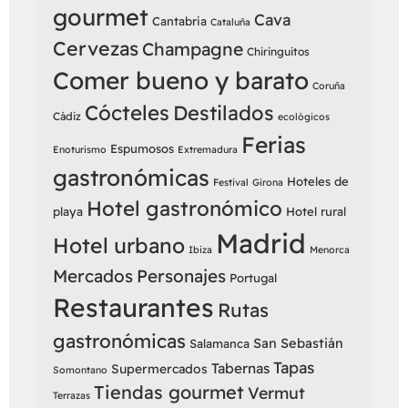
gourmet
Cava
Cantabria
Cataluña
Cervezas
Champagne
Chiringuitos
Comer bueno y barato
Coruña
Cócteles
Destilados
Cádiz
ecológicos
Ferias
Espumosos
Enoturismo
Extremadura
gastronómicas
Hoteles de
Festival
Girona
Hotel gastronómico
playa
Hotel rural
Madrid
Hotel urbano
Ibiza
Menorca
Mercados
Personajes
Portugal
Restaurantes
Rutas
gastronómicas
San Sebastián
Salamanca
Tapas
Tabernas
Supermercados
Somontano
Tiendas gourmet
Vermut
Terrazas