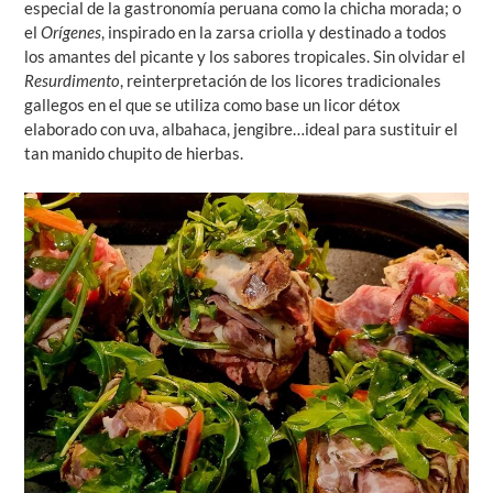
especial de la gastronomía peruana como la chicha morada; o
el
Orígenes
, inspirado en la zarsa criolla y destinado a todos
los amantes del picante y los sabores tropicales. Sin olvidar el
Resurdimento
, reinterpretación de los licores tradicionales
gallegos en el que se utiliza como base un licor détox
elaborado con uva, albahaca, jengibre…ideal para sustituir el
tan manido chupito de hierbas.